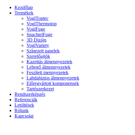
Kezdőlap
Termékek
VoglToptec
VoglThermotop
VoglFuge
SpachtelFuge
3D Dizájn
VoglVariety
Színezett panelek
Szerelőajtók
Kazettás álmennyezetek
Lebegő álmennyezetek
Feszített mennyezetek
Labdabiztos álmennyezetek
Előregyártott komponensek
Tartószerkezet
Rendszerképzés
Referenciák
Letöltések
Rólunk
Kapcsolat