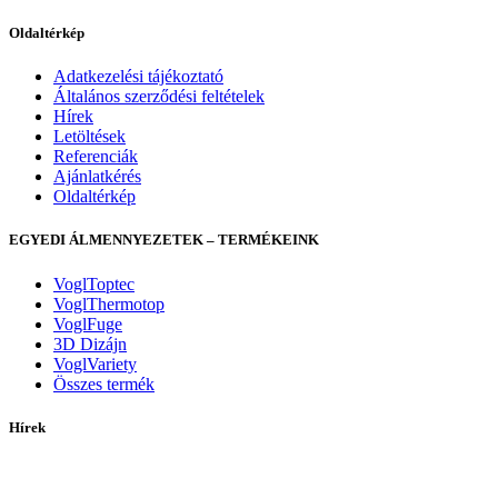
Oldaltérkép
Adatkezelési tájékoztató
Általános szerződési feltételek
Hírek
Letöltések
Referenciák
Ajánlatkérés
Oldaltérkép
EGYEDI ÁLMENNYEZETEK – TERMÉKEINK
VoglToptec
VoglThermotop
VoglFuge
3D Dizájn
VoglVariety
Összes termék
Hírek