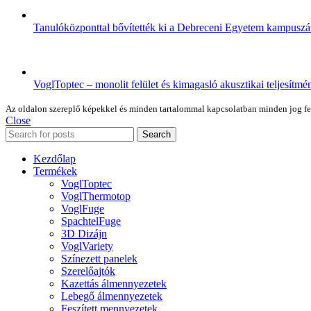
Tanulóközponttal bővítették ki a Debreceni Egyetem kampuszá
VoglToptec – monolit felület és kimagasló akusztikai teljesítmé
Az oldalon szereplő képekkel és minden tartalommal kapcsolatban minden jog fennt
Close
Search
Kezdőlap
Termékek
VoglToptec
VoglThermotop
VoglFuge
SpachtelFuge
3D Dizájn
VoglVariety
Színezett panelek
Szerelőajtók
Kazettás álmennyezetek
Lebegő álmennyezetek
Feszített mennyezetek