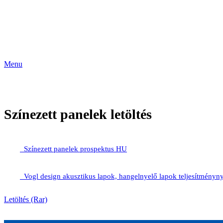
Menu
Színezett panelek letöltés
Színezett panelek prospektus HU
Vogl design akusztikus lapok, hangelnyelő lapok teljesítményn
Letöltés (Rar)