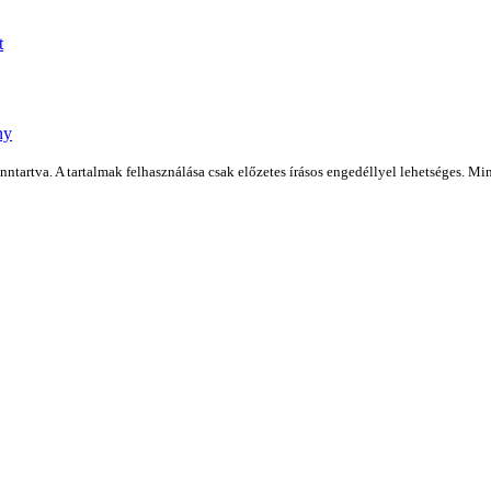
t
ny
artva. A tartalmak felhasználása csak előzetes írásos engedéllyel lehetséges. Min