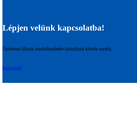
Lépjen velünk kapcsolatba!
Örömmel állunk rendelkezésére bármilyen kérdés esetén.
Kapcsolat