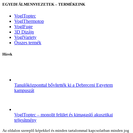
EGYEDI ÁLMENNYEZETEK – TERMÉKEINK
VoglToptec
VoglThermotop
VoglFuge
3D Dizájn
VoglVariety
Összes termék
Hírek
Tanulóközponttal bővítették ki a Debreceni Egyetem
kampuszát
VoglToptec – monolit felület és kimagasló akusztikai
teljesítmény
Az oldalon szereplő képekkel és minden tartalommal kapcsolatban minden jog