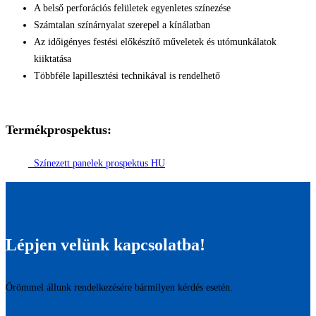
A belső perforációs felületek egyenletes színezése
Számtalan színárnyalat szerepel a kínálatban
Az időigényes festési előkészítő műveletek és utómunkálatok
kiiktatása
Többféle lapillesztési technikával is rendelhető
Termékprospektus:
Színezett panelek prospektus HU
Lépjen velünk kapcsolatba!
Örömmel állunk rendelkezésére bármilyen kérdés esetén.