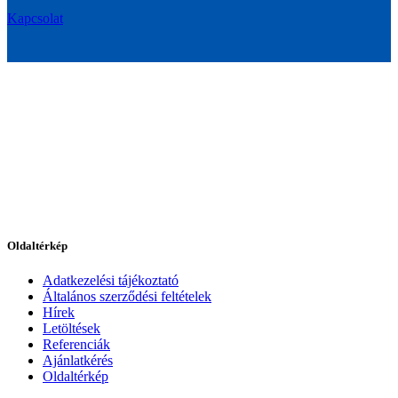
Kapcsolat
Oldaltérkép
Adatkezelési tájékoztató
Általános szerződési feltételek
Hírek
Letöltések
Referenciák
Ajánlatkérés
Oldaltérkép