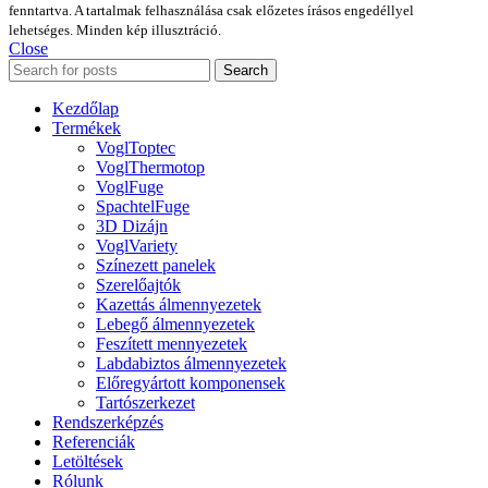
fenntartva. A tartalmak felhasználása csak előzetes írásos engedéllyel
lehetséges. Minden kép illusztráció.
Close
Search
Kezdőlap
Termékek
VoglToptec
VoglThermotop
VoglFuge
SpachtelFuge
3D Dizájn
VoglVariety
Színezett panelek
Szerelőajtók
Kazettás álmennyezetek
Lebegő álmennyezetek
Feszített mennyezetek
Labdabiztos álmennyezetek
Előregyártott komponensek
Tartószerkezet
Rendszerképzés
Referenciák
Letöltések
Rólunk