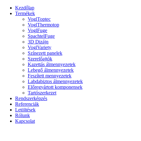
Kezdőlap
Termékek
VoglToptec
VoglThermotop
VoglFuge
SpachtelFuge
3D Dizájn
VoglVariety
Színezett panelek
Szerelőajtók
Kazettás álmennyezetek
Lebegő álmennyezetek
Feszített mennyezetek
Labdabiztos álmennyezetek
Előregyártott komponensek
Tartószerkezet
Rendszerképzés
Referenciák
Letöltések
Rólunk
Kapcsolat