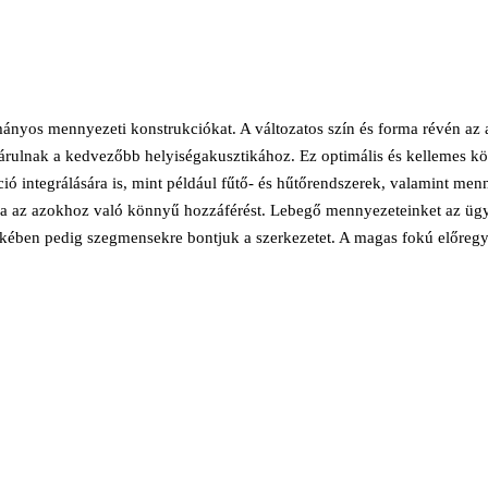
ányos mennyezeti konstrukciókat. A változatos szín és forma révén az
zájárulnak a kedvezőbb helyiségakusztikához. Ez optimális és kellemes kö
ó integrálására is, mint például fűtő- és hűtőrendszerek, valamint menn
a az azokhoz való könnyű hozzáférést. Lebegő mennyezeteinket az ügyf
ekében pedig szegmensekre bontjuk a szerkezetet. A magas fokú előregyár