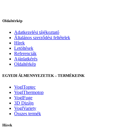
Oldaltérkép
Adatkezelési tájékoztató
Általános szerződési feltételek
Hírek
Letöltések
Referenciák
Ajánlatkérés
Oldaltérkép
EGYEDI ÁLMENNYEZETEK – TERMÉKEINK
VoglToptec
VoglThermotop
VoglFuge
3D Dizájn
VoglVariety
Összes termék
Hírek