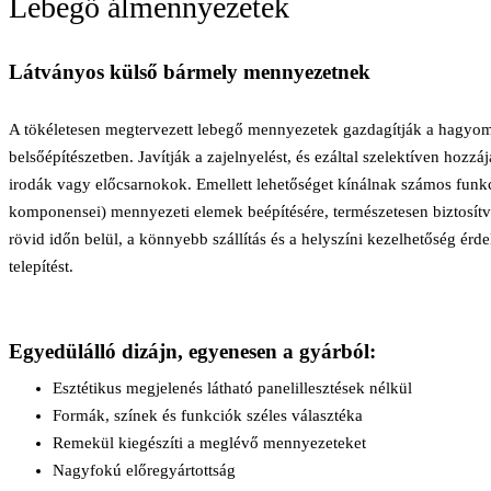
Lebegő álmennyezetek
Látványos külső bármely mennyezetnek
A tökéletesen megtervezett lebegő mennyezetek gazdagítják a hagyom
belsőépítészetben. Javítják a zajelnyelést, és ezáltal szelektíven hoz
irodák vagy előcsarnokok. Emellett lehetőséget kínálnak számos funkci
komponensei) mennyezeti elemek beépítésére, természetesen biztosítv
rövid időn belül, a könnyebb szállítás és a helyszíni kezelhetőség érd
telepítést.
Egyedülálló dizájn, egyenesen a gyárból:
Esztétikus megjelenés látható panelillesztések nélkül
Formák, színek és funkciók széles választéka
Remekül kiegészíti a meglévő mennyezeteket
Nagyfokú előregyártottság