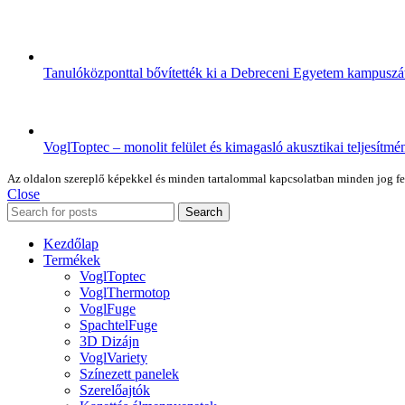
Tanulóközponttal bővítették ki a Debreceni Egyetem kampuszá
VoglToptec – monolit felület és kimagasló akusztikai teljesítmé
Az oldalon szereplő képekkel és minden tartalommal kapcsolatban minden jog fennt
Close
Search
Kezdőlap
Termékek
VoglToptec
VoglThermotop
VoglFuge
SpachtelFuge
3D Dizájn
VoglVariety
Színezett panelek
Szerelőajtók