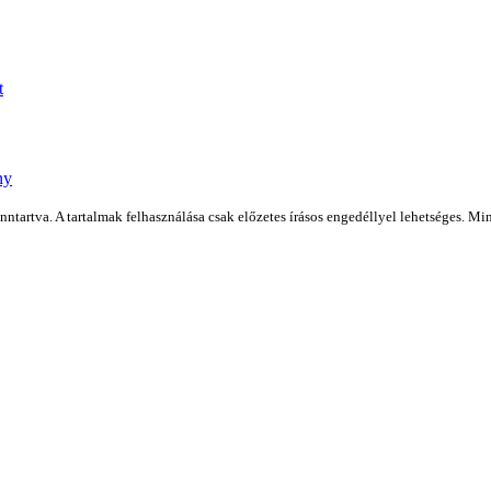
t
ny
artva. A tartalmak felhasználása csak előzetes írásos engedéllyel lehetséges. Min