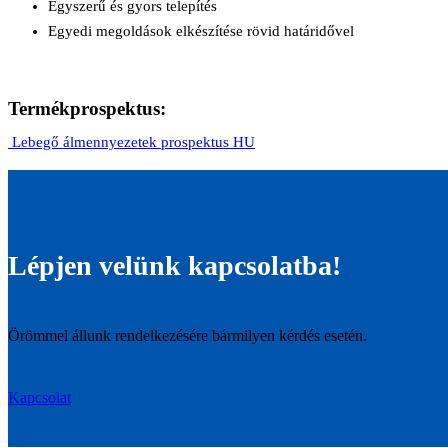
Egyszerű és gyors telepítés
Egyedi megoldások elkészítése rövid határidővel
Termékprospektus:
Lebegő álmennyezetek prospektus HU
Lépjen velünk kapcsolatba!
Örömmel állunk rendelkezésére bármilyen kérdés esetén.
Kapcsolat