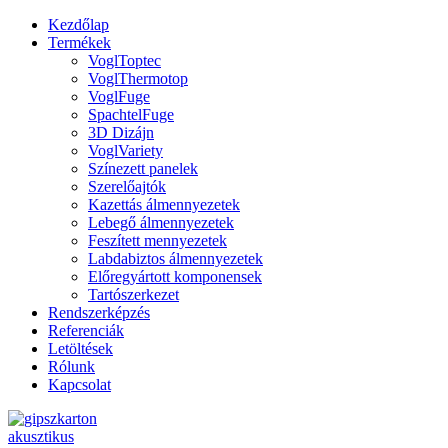
Kezdőlap
Termékek
VoglToptec
VoglThermotop
VoglFuge
SpachtelFuge
3D Dizájn
VoglVariety
Színezett panelek
Szerelőajtók
Kazettás álmennyezetek
Lebegő álmennyezetek
Feszített mennyezetek
Labdabiztos álmennyezetek
Előregyártott komponensek
Tartószerkezet
Rendszerképzés
Referenciák
Letöltések
Rólunk
Kapcsolat