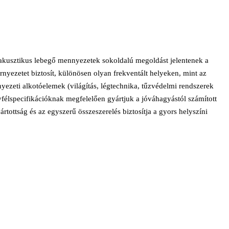
 akusztikus lebegő mennyezetek sokoldalú megoldást jelentenek a
rnyezetet biztosít, különösen olyan frekventált helyeken, mint az
yezeti alkotóelemek (világítás, légtechnika, tűzvédelmi rendszerek
élspecifikációknak megfelelően gyártjuk a jóváhagyástól számított
tottság és az egyszerű összeszerelés biztosítja a gyors helyszíni