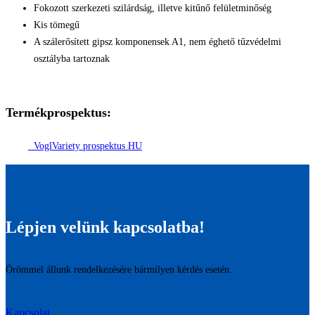
Fokozott szerkezeti szilárdság, illetve kitűnő felületminőség
Kis tömegű
A szálerősített gipsz komponensek A1, nem éghető tűzvédelmi
osztályba tartoznak
Termékprospektus:
VoglVariety prospektus HU
Lépjen velünk kapcsolatba!
Örömmel állunk rendelkezésére bármilyen kérdés esetén.
Kapcsolat