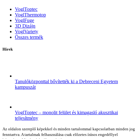
VoglToptec
VoglThermotop
VoglFuge
3D Dizájn
VoglVariety
Összes termék
Hírek
Tanulóközponttal bővítették ki a Debreceni Egyetem
kampuszát
VoglToptec – monolit felület és kimagasló akusztikai
teljesítmény
Az oldalon szereplő képekkel és minden tartalommal kapcsolatban minden jog
fenntartva. A tartalmak felhasználása csak előzetes írásos engedéllyel