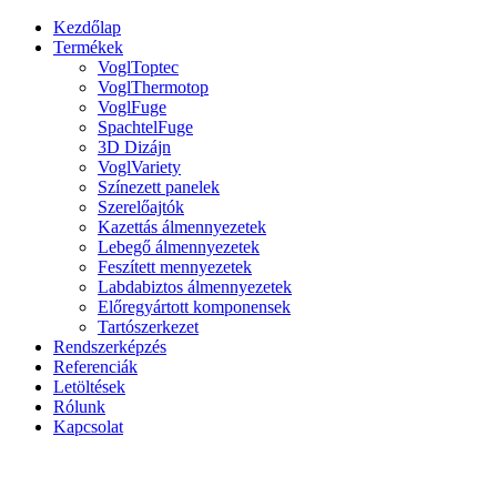
Kezdőlap
Termékek
VoglToptec
VoglThermotop
VoglFuge
SpachtelFuge
3D Dizájn
VoglVariety
Színezett panelek
Szerelőajtók
Kazettás álmennyezetek
Lebegő álmennyezetek
Feszített mennyezetek
Labdabiztos álmennyezetek
Előregyártott komponensek
Tartószerkezet
Rendszerképzés
Referenciák
Letöltések
Rólunk
Kapcsolat