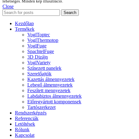
lehetséges. Minden kép illusztráció.
Close
Search
Kezdőlap
Termékek
VoglToptec
VoglThermotop
VoglFuge
SpachtelFuge
3D Dizájn
VoglVariety
Színezett panelek
Szerelőajtók
Kazettás álmennyezetek
Lebegő álmennyezetek
Feszített mennyezetek
Labdabiztos álmennyezetek
Előregyártott komponensek
Tartószerkezet
Rendszerképzés
Referenciák
Letöltések
Rólunk
Kapcsolat