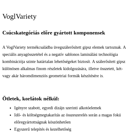
VoglVariety
Csúcskategóriás előre gyártott komponensek
A VoglVariety termékcsaládba üvegszálerősített gipsz elemek tartoznak. A
speciális anyagösszetétel és a negatív sablonos laminálási technológia
kombinációja szinte határtalan lehetőségeket biztosít. A szálerősített gipsz
különösen alkalmas finom részletek kidolgozására, illetve összetett, két-
vagy akár háromdimenziós geometriai formák készítésére is.
Ötletek, korlátok nélkül:
Igényre szabott, egyedi dizájn szerinti alkotóelemek
Idő- és költségmegtakarítás az összeszerelés során a magas fokú
előregyártottságnak köszönhetően
Egyszerű telepítés és kezelhetőség