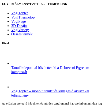
EGYEDI ÁLMENNYEZETEK – TERMÉKEINK
VoglToptec
VoglThermotop
VoglFuge
3D Dizájn
VoglVariety
Összes termék
Hírek
Tanulóközponttal bővítették ki a Debreceni Egyetem
kampuszát
VoglToptec – monolit felület és kimagasló akusztikai
teljesítmény
Az oldalon szereplő képekkel és minden tartalommal kapcsolatban minden jog