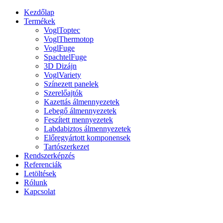
Kezdőlap
Termékek
VoglToptec
VoglThermotop
VoglFuge
SpachtelFuge
3D Dizájn
VoglVariety
Színezett panelek
Szerelőajtók
Kazettás álmennyezetek
Lebegő álmennyezetek
Feszített mennyezetek
Labdabiztos álmennyezetek
Előregyártott komponensek
Tartószerkezet
Rendszerképzés
Referenciák
Letöltések
Rólunk
Kapcsolat