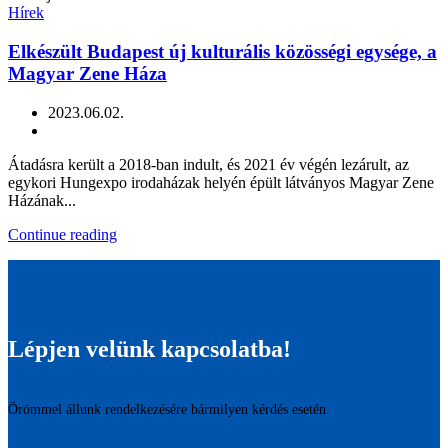
Hírek
Elkészült Budapest új kulturális közösségi egysége, a
Magyar Zene Háza
2023.06.02.
Átadásra került a 2018-ban indult, és 2021 év végén lezárult, az
egykori Hungexpo irodaházak helyén épült látványos Magyar Zene
Házának...
Continue reading
Lépjen velünk kapcsolatba!
Örömmel állunk rendelkezésére bármilyen kérdés esetén.