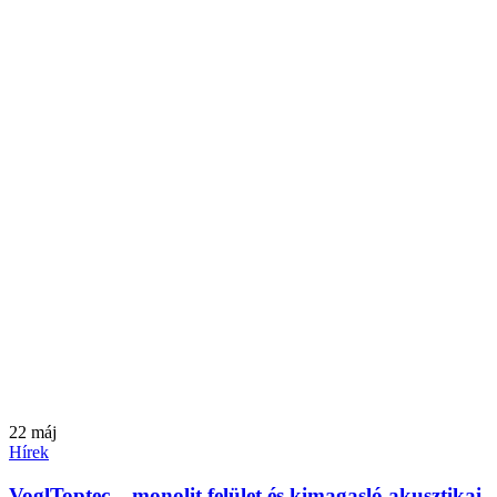
22
máj
Hírek
VoglToptec – monolit felület és kimagasló akusztikai