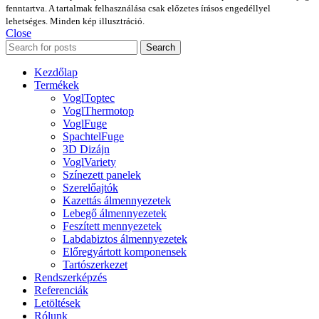
fenntartva. A tartalmak felhasználása csak előzetes írásos engedéllyel
lehetséges. Minden kép illusztráció.
Close
Search
Kezdőlap
Termékek
VoglToptec
VoglThermotop
VoglFuge
SpachtelFuge
3D Dizájn
VoglVariety
Színezett panelek
Szerelőajtók
Kazettás álmennyezetek
Lebegő álmennyezetek
Feszített mennyezetek
Labdabiztos álmennyezetek
Előregyártott komponensek
Tartószerkezet
Rendszerképzés
Referenciák
Letöltések
Rólunk