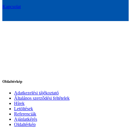
Kapcsolat
Oldaltérkép
Adatkezelési tájékoztató
Általános szerződési feltételek
Hírek
Letöltések
Referenciák
Ajánlatkérés
Oldaltérkép