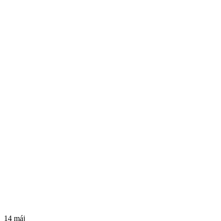
14
máj