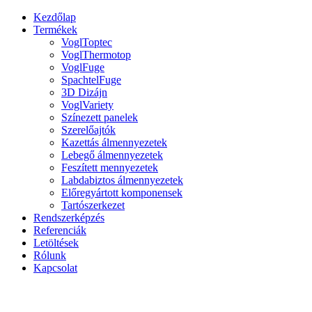
Kezdőlap
Termékek
VoglToptec
VoglThermotop
VoglFuge
SpachtelFuge
3D Dizájn
VoglVariety
Színezett panelek
Szerelőajtók
Kazettás álmennyezetek
Lebegő álmennyezetek
Feszített mennyezetek
Labdabiztos álmennyezetek
Előregyártott komponensek
Tartószerkezet
Rendszerképzés
Referenciák
Letöltések
Rólunk
Kapcsolat