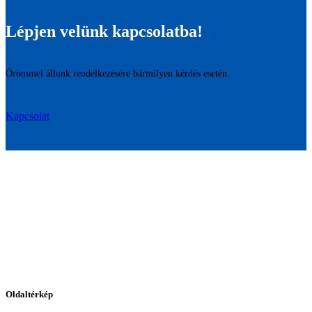
Lépjen velünk kapcsolatba!
Örömmel állunk rendelkezésére bármilyen kérdés esetén.
Kapcsolat
Oldaltérkép