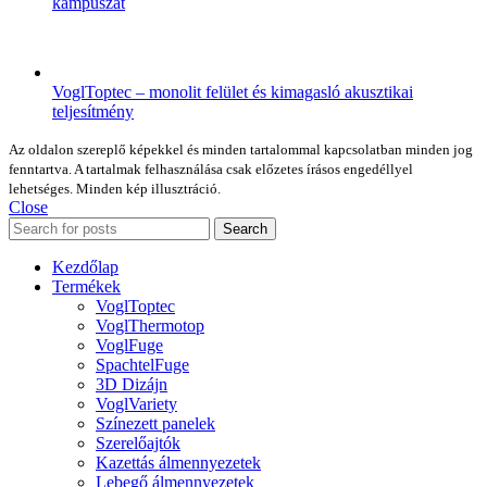
kampuszát
VoglToptec – monolit felület és kimagasló akusztikai
teljesítmény
Az oldalon szereplő képekkel és minden tartalommal kapcsolatban minden jog
fenntartva. A tartalmak felhasználása csak előzetes írásos engedéllyel
lehetséges. Minden kép illusztráció.
Close
Search
Kezdőlap
Termékek
VoglToptec
VoglThermotop
VoglFuge
SpachtelFuge
3D Dizájn
VoglVariety
Színezett panelek
Szerelőajtók
Kazettás álmennyezetek
Lebegő álmennyezetek