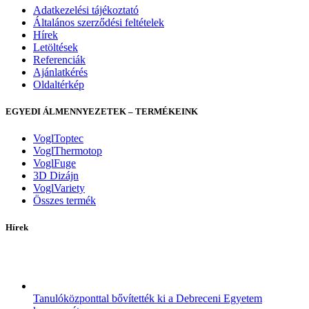
Adatkezelési tájékoztató
Általános szerződési feltételek
Hírek
Letöltések
Referenciák
Ajánlatkérés
Oldaltérkép
EGYEDI ÁLMENNYEZETEK – TERMÉKEINK
VoglToptec
VoglThermotop
VoglFuge
3D Dizájn
VoglVariety
Összes termék
Hírek
Tanulóközponttal bővítették ki a Debreceni Egyetem