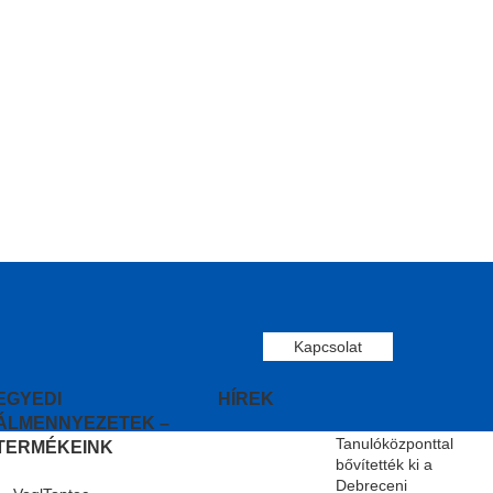
Kapcsolat
EGYEDI
HÍREK
ÁLMENNYEZETEK –
Tanulóközponttal
TERMÉKEINK
bővítették ki a
Debreceni