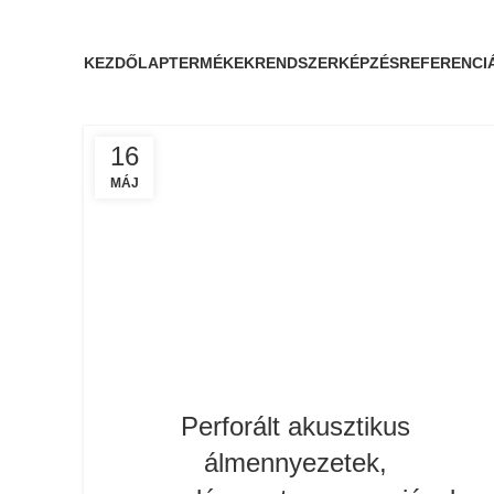
KEZDŐLAP
TERMÉKEK
RENDSZERKÉPZÉS
REFERENCI
16
MÁJ
Perforált akusztikus
álmennyezetek,