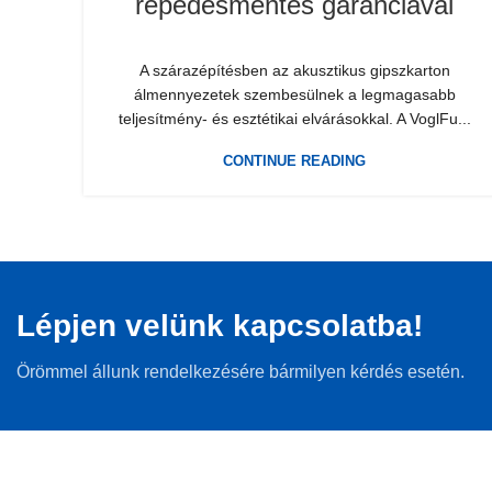
repedésmentes garanciával
A szárazépítésben az akusztikus gipszkarton
álmennyezetek szembesülnek a legmagasabb
teljesítmény- és esztétikai elvárásokkal. A VoglFu...
CONTINUE READING
Lépjen velünk kapcsolatba!
Örömmel állunk rendelkezésére bármilyen kérdés esetén.