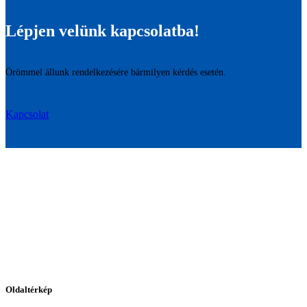
Lépjen velünk kapcsolatba!
Örömmel állunk rendelkezésére bármilyen kérdés esetén.
Kapcsolat
Oldaltérkép