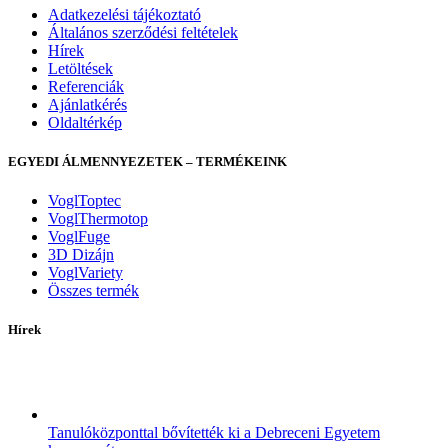
Adatkezelési tájékoztató
Általános szerződési feltételek
Hírek
Letöltések
Referenciák
Ajánlatkérés
Oldaltérkép
EGYEDI ÁLMENNYEZETEK – TERMÉKEINK
VoglToptec
VoglThermotop
VoglFuge
3D Dizájn
VoglVariety
Összes termék
Hírek
Tanulóközponttal bővítették ki a Debreceni Egyetem