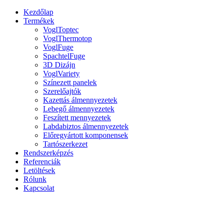
Kezdőlap
Termékek
VoglToptec
VoglThermotop
VoglFuge
SpachtelFuge
3D Dizájn
VoglVariety
Színezett panelek
Szerelőajtók
Kazettás álmennyezetek
Lebegő álmennyezetek
Feszített mennyezetek
Labdabiztos álmennyezetek
Előregyártott komponensek
Tartószerkezet
Rendszerképzés
Referenciák
Letöltések
Rólunk
Kapcsolat