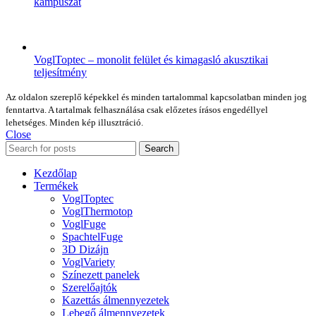
kampuszát
VoglToptec – monolit felület és kimagasló akusztikai
teljesítmény
Az oldalon szereplő képekkel és minden tartalommal kapcsolatban minden jog
fenntartva. A tartalmak felhasználása csak előzetes írásos engedéllyel
lehetséges. Minden kép illusztráció.
Close
Search
Kezdőlap
Termékek
VoglToptec
VoglThermotop
VoglFuge
SpachtelFuge
3D Dizájn
VoglVariety
Színezett panelek
Szerelőajtók
Kazettás álmennyezetek
Lebegő álmennyezetek