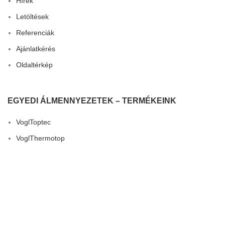
Hírek
Letöltések
Referenciák
Ajánlatkérés
Oldaltérkép
EGYEDI ÁLMENNYEZETEK – TERMÉKEINK
VoglToptec
VoglThermotop
VoglFuge
3D Dizájn
VoglVariety
Összes termék