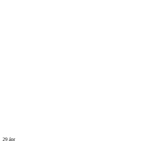
29
ápr