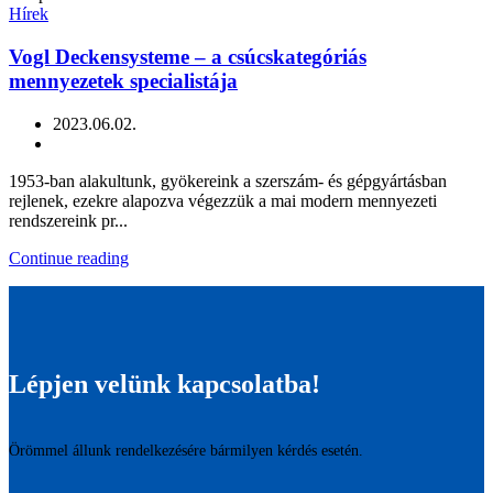
Hírek
Vogl Deckensysteme – a csúcskategóriás
mennyezetek specialistája
2023.06.02.
1953-ban alakultunk, gyökereink a szerszám- és gépgyártásban
rejlenek, ezekre alapozva végezzük a mai modern mennyezeti
rendszereink pr...
Continue reading
Lépjen velünk kapcsolatba!
Örömmel állunk rendelkezésére bármilyen kérdés esetén.