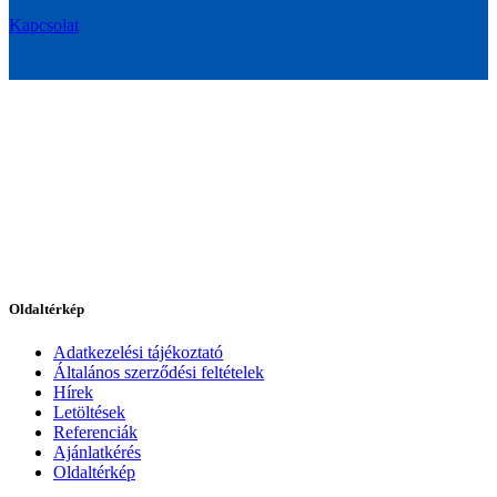
Kapcsolat
Oldaltérkép
Adatkezelési tájékoztató
Általános szerződési feltételek
Hírek
Letöltések
Referenciák
Ajánlatkérés
Oldaltérkép