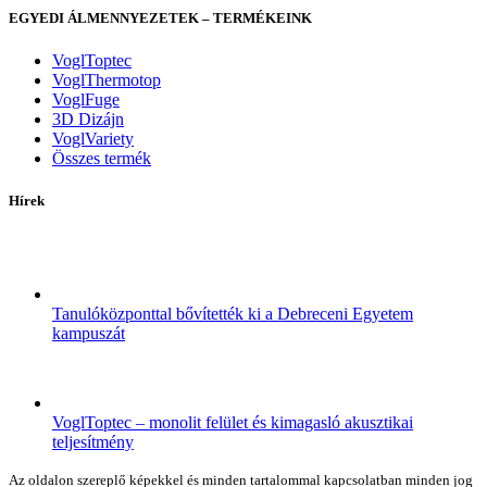
EGYEDI ÁLMENNYEZETEK – TERMÉKEINK
VoglToptec
VoglThermotop
VoglFuge
3D Dizájn
VoglVariety
Összes termék
Hírek
Tanulóközponttal bővítették ki a Debreceni Egyetem
kampuszát
VoglToptec – monolit felület és kimagasló akusztikai
teljesítmény
Az oldalon szereplő képekkel és minden tartalommal kapcsolatban minden jog