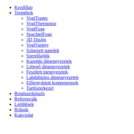
Kezdőlap
Termékek
VoglToptec
VoglThermotop
VoglFuge
SpachtelFuge
3D Dizájn
VoglVariety
Színezett panelek
Szerelőajtók
Kazettás álmennyezetek
Lebegő álmennyezetek
Feszített mennyezetek
Labdabiztos álmennyezetek
Előregyártott komponensek
Tartószerkezet
Rendszerképzés
Referenciák
Letöltések
Rólunk
Kapcsolat