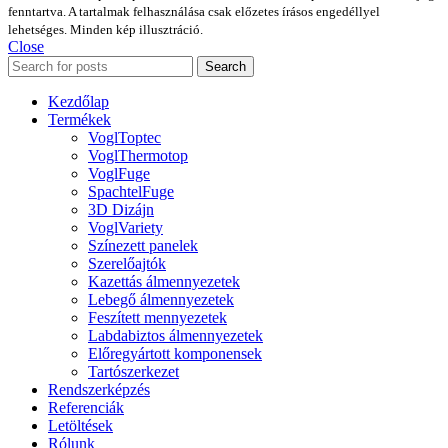
fenntartva. A tartalmak felhasználása csak előzetes írásos engedéllyel
lehetséges. Minden kép illusztráció.
Close
Search
Kezdőlap
Termékek
VoglToptec
VoglThermotop
VoglFuge
SpachtelFuge
3D Dizájn
VoglVariety
Színezett panelek
Szerelőajtók
Kazettás álmennyezetek
Lebegő álmennyezetek
Feszített mennyezetek
Labdabiztos álmennyezetek
Előregyártott komponensek
Tartószerkezet
Rendszerképzés
Referenciák
Letöltések
Rólunk