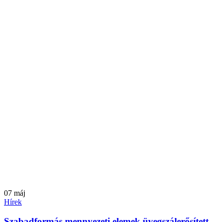
07
máj
Hírek
Szabadformás mennyezeti elemek üvegszálerősített