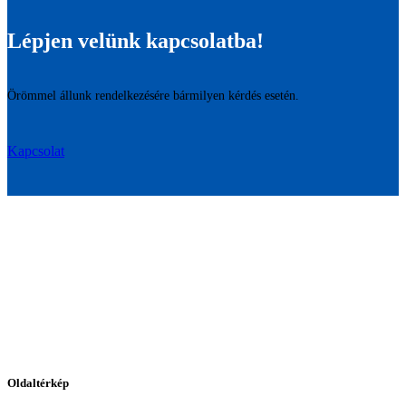
Lépjen velünk kapcsolatba!
Örömmel állunk rendelkezésére bármilyen kérdés esetén.
Kapcsolat
Oldaltérkép