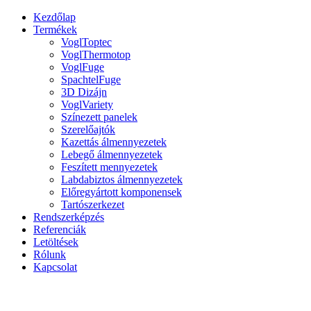
Kezdőlap
Termékek
VoglToptec
VoglThermotop
VoglFuge
SpachtelFuge
3D Dizájn
VoglVariety
Színezett panelek
Szerelőajtók
Kazettás álmennyezetek
Lebegő álmennyezetek
Feszített mennyezetek
Labdabiztos álmennyezetek
Előregyártott komponensek
Tartószerkezet
Rendszerképzés
Referenciák
Letöltések
Rólunk
Kapcsolat