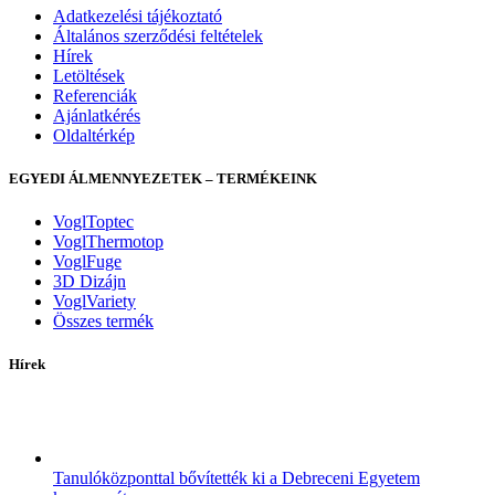
Adatkezelési tájékoztató
Általános szerződési feltételek
Hírek
Letöltések
Referenciák
Ajánlatkérés
Oldaltérkép
EGYEDI ÁLMENNYEZETEK – TERMÉKEINK
VoglToptec
VoglThermotop
VoglFuge
3D Dizájn
VoglVariety
Összes termék
Hírek
Tanulóközponttal bővítették ki a Debreceni Egyetem