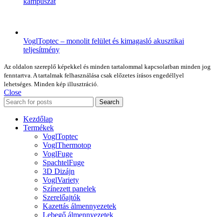
kampuszát
VoglToptec – monolit felület és kimagasló akusztikai
teljesítmény
Az oldalon szereplő képekkel és minden tartalommal kapcsolatban minden jog
fenntartva. A tartalmak felhasználása csak előzetes írásos engedéllyel
lehetséges. Minden kép illusztráció.
Close
Search
Kezdőlap
Termékek
VoglToptec
VoglThermotop
VoglFuge
SpachtelFuge
3D Dizájn
VoglVariety
Színezett panelek
Szerelőajtók
Kazettás álmennyezetek
Lebegő álmennyezetek