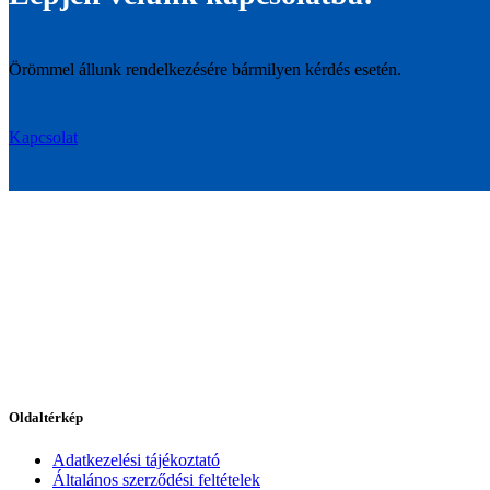
Örömmel állunk rendelkezésére bármilyen kérdés esetén.
Kapcsolat
Oldaltérkép
Adatkezelési tájékoztató
Általános szerződési feltételek