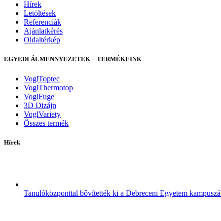
Hírek
Letöltések
Referenciák
Ajánlatkérés
Oldaltérkép
EGYEDI ÁLMENNYEZETEK – TERMÉKEINK
VoglToptec
VoglThermotop
VoglFuge
3D Dizájn
VoglVariety
Összes termék
Hírek
Tanulóközponttal bővítették ki a Debreceni Egyetem kampuszá