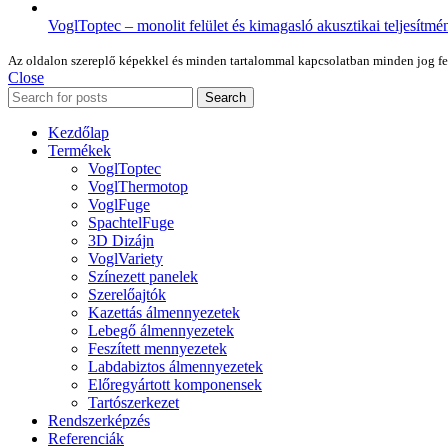
VoglToptec – monolit felület és kimagasló akusztikai teljesítmé
Az oldalon szereplő képekkel és minden tartalommal kapcsolatban minden jog fennt
Close
Search
Kezdőlap
Termékek
VoglToptec
VoglThermotop
VoglFuge
SpachtelFuge
3D Dizájn
VoglVariety
Színezett panelek
Szerelőajtók
Kazettás álmennyezetek
Lebegő álmennyezetek
Feszített mennyezetek
Labdabiztos álmennyezetek
Előregyártott komponensek
Tartószerkezet
Rendszerképzés
Referenciák