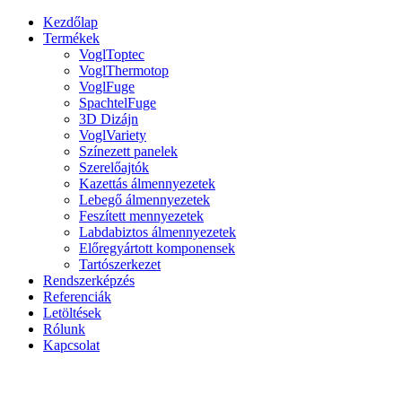
Kezdőlap
Termékek
VoglToptec
VoglThermotop
VoglFuge
SpachtelFuge
3D Dizájn
VoglVariety
Színezett panelek
Szerelőajtók
Kazettás álmennyezetek
Lebegő álmennyezetek
Feszített mennyezetek
Labdabiztos álmennyezetek
Előregyártott komponensek
Tartószerkezet
Rendszerképzés
Referenciák
Letöltések
Rólunk
Kapcsolat