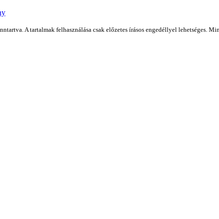
ny
artva. A tartalmak felhasználása csak előzetes írásos engedéllyel lehetséges. Min