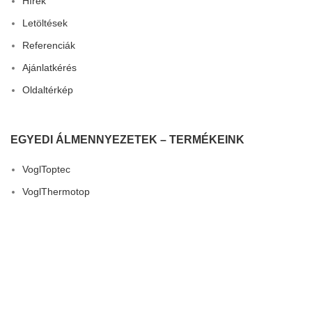
Hírek
Letöltések
Referenciák
Ajánlatkérés
Oldaltérkép
EGYEDI ÁLMENNYEZETEK – TERMÉKEINK
VoglToptec
VoglThermotop
VoglFuge
3D Dizájn
VoglVariety
Összes termék