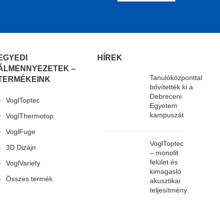
EGYEDI
HÍREK
ÁLMENNYEZETEK –
Tanulóközponttal
TERMÉKEINK
bővítették ki a
Debreceni
VoglToptec
Egyetem
kampuszát
VoglThermotop
VoglFuge
VoglToptec
3D Dizájn
– monolit
felület és
VoglVariety
kimagasló
Összes termék
akusztikai
teljesítmény