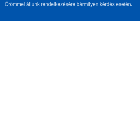
Örömmel állunk rendelkezésére bármilyen kérdés esetén.