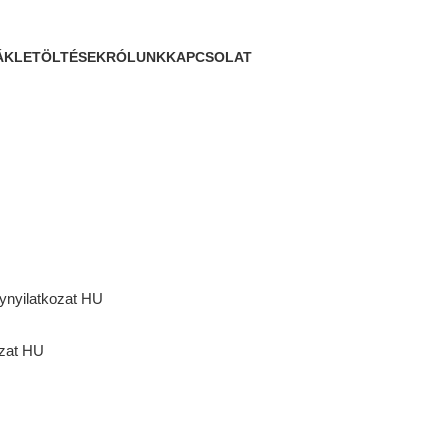
ÁK
LETÖLTÉSEK
RÓLUNK
KAPCSOLAT
nynyilatkozat HU
ozat HU