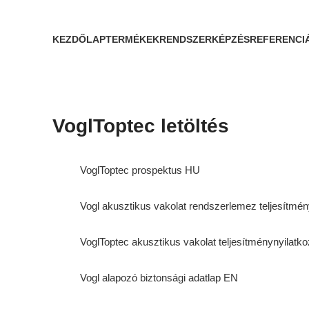
KEZDŐLAP
TERMÉKEK
RENDSZERKÉPZÉS
REFERENCI
VoglToptec letöltés
VoglToptec prospektus HU
Vogl akusztikus vakolat rendszerlemez teljesítmé
VoglToptec akusztikus vakolat teljesítménynyilatk
Vogl alapozó biztonsági adatlap EN