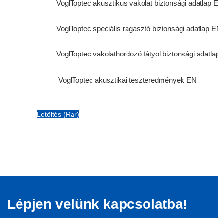
VoglToptec akusztikus vakolat biztonsági adatlap 
VoglToptec speciális ragasztó biztonsági adatlap 
VoglToptec vakolathordozó fátyol biztonsági adatl
VoglToptec akusztikai teszteredmények EN
Letöltés (Rar)
Lépjen velünk kapcsolatba!