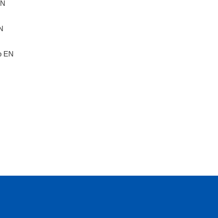
EN
EN
ap EN