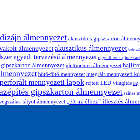
 dizájn álmennyezet
akusztikus gipszkarton álmenn
akusztikus álmennyezet
 vakolt álmennyezet
befejező
dszer
egyedi tervezésű álmennyezet
egyedi ívek gipszkar
gipszkarton álmennyezet
hajlít
glettmentes álmennyezet
álmennyezet
hűtő-fűtő mennyezet
integrált mennyezeti 
perforált mennyezeti lapok
re
rejtett LED világítás
azépítés gipszkarton álmennyezet
színes 
„élt az élhez” illesztés álme
vegszálas fátyol álmennyezet