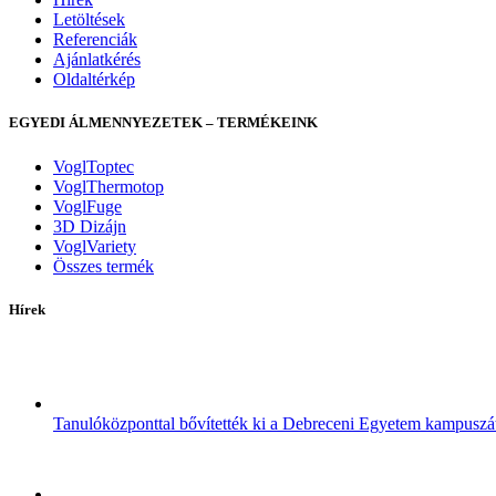
Letöltések
Referenciák
Ajánlatkérés
Oldaltérkép
EGYEDI ÁLMENNYEZETEK – TERMÉKEINK
VoglToptec
VoglThermotop
VoglFuge
3D Dizájn
VoglVariety
Összes termék
Hírek
Tanulóközponttal bővítették ki a Debreceni Egyetem kampuszá