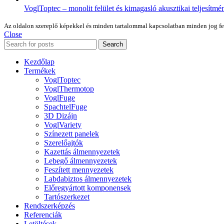
VoglToptec – monolit felület és kimagasló akusztikai teljesítmé
Az oldalon szereplő képekkel és minden tartalommal kapcsolatban minden jog fennt
Close
Search
Kezdőlap
Termékek
VoglToptec
VoglThermotop
VoglFuge
SpachtelFuge
3D Dizájn
VoglVariety
Színezett panelek
Szerelőajtók
Kazettás álmennyezetek
Lebegő álmennyezetek
Feszített mennyezetek
Labdabiztos álmennyezetek
Előregyártott komponensek
Tartószerkezet
Rendszerképzés
Referenciák
Letöltések