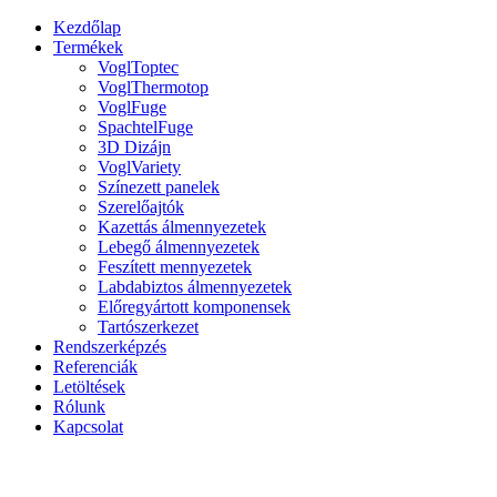
Kezdőlap
Termékek
VoglToptec
VoglThermotop
VoglFuge
SpachtelFuge
3D Dizájn
VoglVariety
Színezett panelek
Szerelőajtók
Kazettás álmennyezetek
Lebegő álmennyezetek
Feszített mennyezetek
Labdabiztos álmennyezetek
Előregyártott komponensek
Tartószerkezet
Rendszerképzés
Referenciák
Letöltések
Rólunk
Kapcsolat