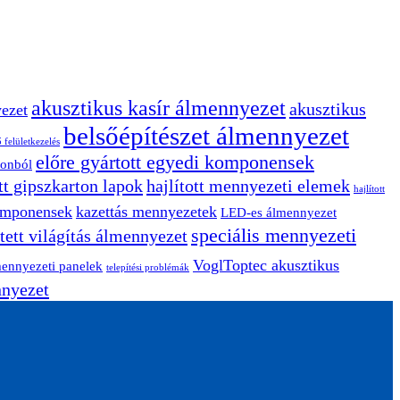
akusztikus kasír álmennyezet
akusztikus
yezet
belsőépítészet álmennyezet
 felületkezelés
előre gyártott egyedi komponensek
tonból
ott gipszkarton lapok
hajlított mennyezeti elemek
hajlított
komponensek
kazettás mennyezetek
LED-es álmennyezet
speciális mennyezeti
jtett világítás álmennyezet
VoglToptec akusztikus
mennyezeti panelek
telepítési problémák
nnyezet