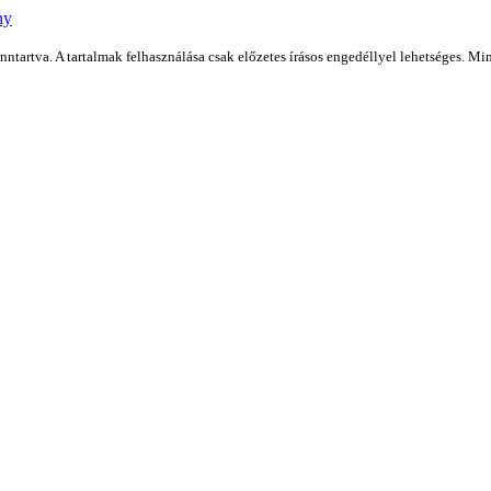
ny
artva. A tartalmak felhasználása csak előzetes írásos engedéllyel lehetséges. Min