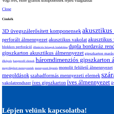
Vogl íves, előre gyártott komponensek rejtett világítással
Close
Címkék
akusztikus
3D üvegszálerősített komponensek
akusztikus
perforált álmennyezet
akusztikus vakolat
dupla bordaváz ren
blokkos perforáció
dilatációs hézagok kialakítása
gipszkarton akusztikus álmennyezet
gipszkarton marás
háromdimenziós gipszkarton 
élképzés
hangterelő elemek
monolit felületű álmennyezet
megvilágított mennyezetek
mennyezeti léptetés
szár
megoldások
szabadformás mennyezeti elemek
íves álmennyezet
íves gipszkarton
vakolatrendszer
ü
Lépjen velünk kapcsolatba!