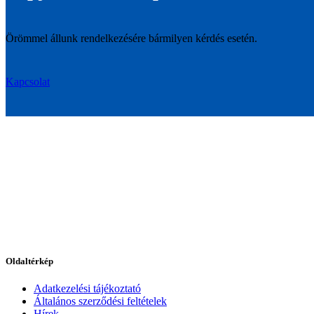
Örömmel állunk rendelkezésére bármilyen kérdés esetén.
Kapcsolat
Oldaltérkép
Adatkezelési tájékoztató
Általános szerződési feltételek
Hírek