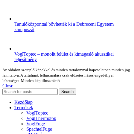
Tanulóközponttal bővítették ki a Debreceni Egyetem
kampuszát
VoglToptec – monolit felület és kimagasló akusztikai
teljesítmény
Az oldalon szereplő képekkel és minden tartalommal kapcsolatban minden jog
fenntartva. A tartalmak felhasználása csak előzetes írásos engedéllyel
lehetséges. Minden kép illusztráció.
Close
Search
Kezdőlap
Termékek
VoglToptec
VoglThermotop
VoglFuge
SpachtelFuge