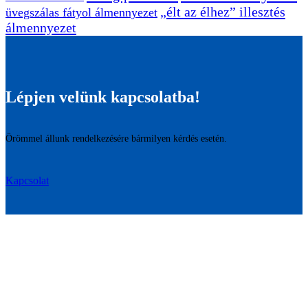
„élt az élhez” illesztés
üvegszálas fátyol álmennyezet
álmennyezet
Lépjen velünk kapcsolatba!
Örömmel állunk rendelkezésére bármilyen kérdés esetén.
Kapcsolat