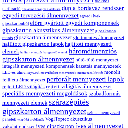
blokkos
dupla bordaváz rendszer
perforáció
dilatációs hézagok kialakítása
egyedi tervezésű álmennyezet
egyedi ívek
előre gyártott egyedi komponensek
gipszkartonból
gipszkarton akusztikus álmennyezet
gipszkarton
gipszkarton álmennyezet
glettmentes álmennyezet
marás
hajlított gipszkarton lapok
hajlított mennyezeti
háromdimenziós
elemek
hajlított élképzés
hangterelő elemek
gipszkarton álmennyezet
hűtő-fűtő mennyezet
integrált mennyezeti komponensek
kazettás mennyezetek
monolit
LED-es álmennyezet
megvilágított mennyezetek
mennyezeti léptetés
perforált mennyezeti lapok
felületű álmennyezet
rejtett világítás álmennyezet
rejtett LED világítás
speciális mennyezeti megoldások
szabadformás
szárazépítés
mennyezeti elemek
gipszkarton álmennyezet
színes mennyezeti
VoglToptec akusztikus
panelek
telepítési problémák
íves álmennyezet
íves gipszkarton
vakolatrendszer