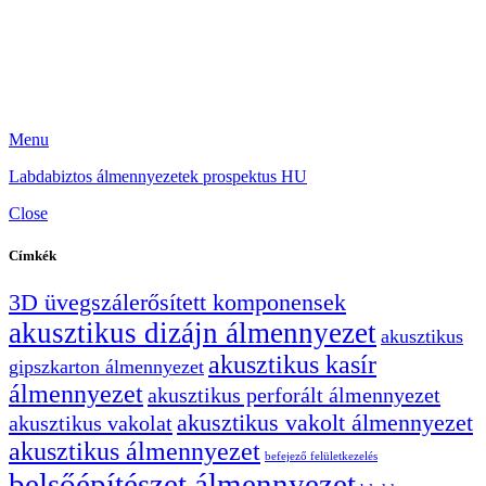
Menu
Labdabiztos álmennyezetek prospektus HU
Close
Címkék
3D üvegszálerősített komponensek
akusztikus dizájn álmennyezet
akusztikus
akusztikus kasír
gipszkarton álmennyezet
álmennyezet
akusztikus perforált álmennyezet
akusztikus vakolt álmennyezet
akusztikus vakolat
akusztikus álmennyezet
befejező felületkezelés
belsőépítészet álmennyezet