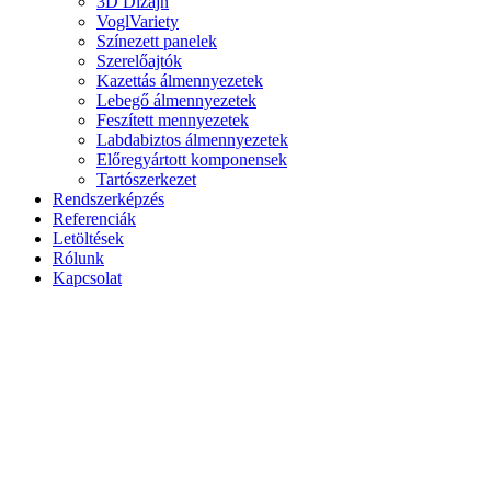
3D Dizájn
VoglVariety
Színezett panelek
Szerelőajtók
Kazettás álmennyezetek
Lebegő álmennyezetek
Feszített mennyezetek
Labdabiztos álmennyezetek
Előregyártott komponensek
Tartószerkezet
Rendszerképzés
Referenciák
Letöltések
Rólunk
Kapcsolat