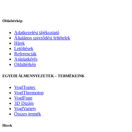
Oldaltérkép
Adatkezelési tájékoztató
Általános szerződési feltételek
Hírek
Letöltések
Referenciák
Ajánlatkérés
Oldaltérkép
EGYEDI ÁLMENNYEZETEK – TERMÉKEINK
VoglToptec
VoglThermotop
VoglFuge
3D Dizájn
VoglVariety
Összes termék
Hírek