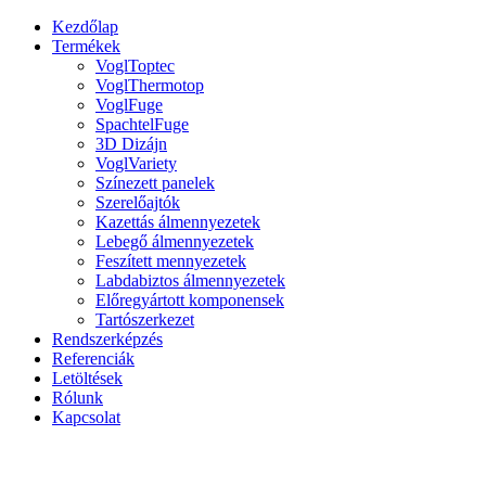
Kezdőlap
Termékek
VoglToptec
VoglThermotop
VoglFuge
SpachtelFuge
3D Dizájn
VoglVariety
Színezett panelek
Szerelőajtók
Kazettás álmennyezetek
Lebegő álmennyezetek
Feszített mennyezetek
Labdabiztos álmennyezetek
Előregyártott komponensek
Tartószerkezet
Rendszerképzés
Referenciák
Letöltések
Rólunk
Kapcsolat