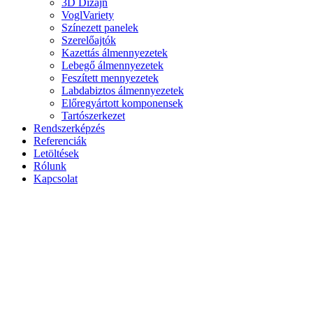
3D Dizájn
VoglVariety
Színezett panelek
Szerelőajtók
Kazettás álmennyezetek
Lebegő álmennyezetek
Feszített mennyezetek
Labdabiztos álmennyezetek
Előregyártott komponensek
Tartószerkezet
Rendszerképzés
Referenciák
Letöltések
Rólunk
Kapcsolat