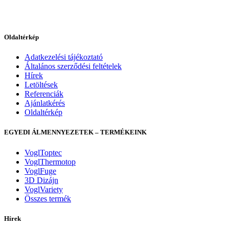
Oldaltérkép
Adatkezelési tájékoztató
Általános szerződési feltételek
Hírek
Letöltések
Referenciák
Ajánlatkérés
Oldaltérkép
EGYEDI ÁLMENNYEZETEK – TERMÉKEINK
VoglToptec
VoglThermotop
VoglFuge
3D Dizájn
VoglVariety
Összes termék
Hírek