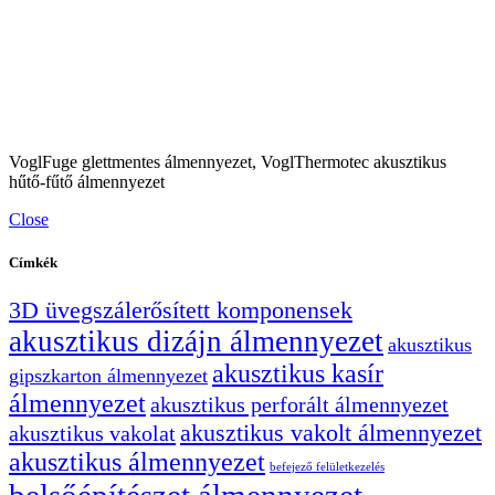
VoglFuge glettmentes álmennyezet, VoglThermotec akusztikus
hűtő-fűtő álmennyezet
Close
Címkék
3D üvegszálerősített komponensek
akusztikus dizájn álmennyezet
akusztikus
akusztikus kasír
gipszkarton álmennyezet
álmennyezet
akusztikus perforált álmennyezet
akusztikus vakolt álmennyezet
akusztikus vakolat
akusztikus álmennyezet
befejező felületkezelés