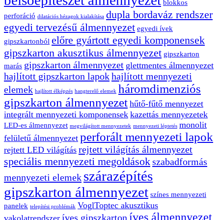
belsőépítészet álmennyezet
blokkos
dupla bordaváz rendszer
perforáció
dilatációs hézagok kialakítása
egyedi tervezésű álmennyezet
egyedi ívek
előre gyártott egyedi komponensek
gipszkartonból
gipszkarton akusztikus álmennyezet
gipszkarton
gipszkarton álmennyezet
glettmentes álmennyezet
marás
hajlított gipszkarton lapok
hajlított mennyezeti
háromdimenziós
elemek
hajlított élképzés
hangterelő elemek
gipszkarton álmennyezet
hűtő-fűtő mennyezet
integrált mennyezeti komponensek
kazettás mennyezetek
monolit
LED-es álmennyezet
megvilágított mennyezetek
mennyezeti léptetés
perforált mennyezeti lapok
felületű álmennyezet
rejtett világítás álmennyezet
rejtett LED világítás
speciális mennyezeti megoldások
szabadformás
szárazépítés
mennyezeti elemek
gipszkarton álmennyezet
színes mennyezeti
VoglToptec akusztikus
panelek
telepítési problémák
íves álmennyezet
íves gipszkarton
vakolatrendszer