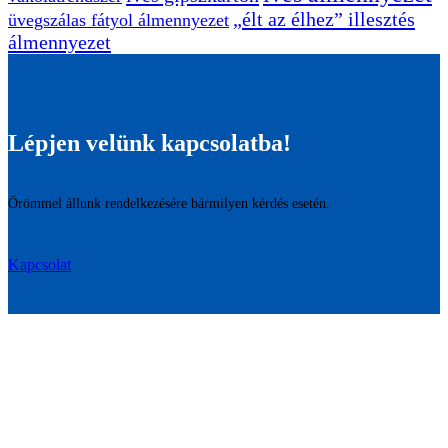
„élt az élhez” illesztés
üvegszálas fátyol álmennyezet
álmennyezet
Lépjen velünk kapcsolatba!
Örömmel állunk rendelkezésére bármilyen kérdés esetén.
Kapcsolat