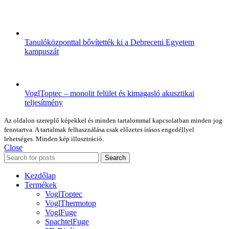
Tanulóközponttal bővítették ki a Debreceni Egyetem
kampuszát
VoglToptec – monolit felület és kimagasló akusztikai
teljesítmény
Az oldalon szereplő képekkel és minden tartalommal kapcsolatban minden jog
fenntartva. A tartalmak felhasználása csak előzetes írásos engedéllyel
lehetséges. Minden kép illusztráció.
Close
Search
Kezdőlap
Termékek
VoglToptec
VoglThermotop
VoglFuge
SpachtelFuge