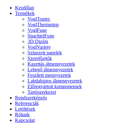
Kezdőlap
Termékek
VoglToptec
VoglThermotop
VoglFuge
SpachtelFuge
3D Dizájn
VoglVariety
Színezett panelek
Szerelőajtók
Kazettás álmennyezetek
Lebegő álmennyezetek
Feszített mennyezetek
Labdabiztos álmennyezetek
Előregyártott komponensek
Tartószerkezet
Rendszerképzés
Referenciák
Letöltések
Rólunk
Kapcsolat