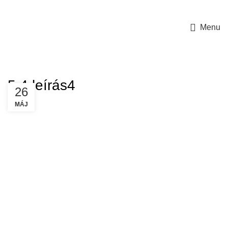
Menu
5.4 leírás4
26
MÁJ