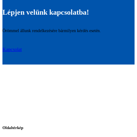
Lépjen velünk kapcsolatba!
Örömmel állunk rendelkezésére bármilyen kérdés esetén.
Kapcsolat
Oldaltérkép