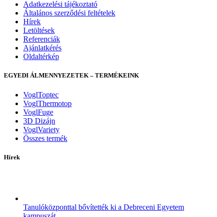
Adatkezelési tájékoztató
Általános szerződési feltételek
Hírek
Letöltések
Referenciák
Ajánlatkérés
Oldaltérkép
EGYEDI ÁLMENNYEZETEK – TERMÉKEINK
VoglToptec
VoglThermotop
VoglFuge
3D Dizájn
VoglVariety
Összes termék
Hírek
Tanulóközponttal bővítették ki a Debreceni Egyetem
kampuszát