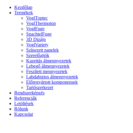
Kezdőlap
Termékek
VoglToptec
VoglThermotop
VoglFuge
SpachtelFuge
3D Dizájn
VoglVariety
Színezett panelek
Szerelőajtók
Kazettás álmennyezetek
Lebegő álmennyezetek
Feszített mennyezetek
Labdabiztos álmennyezetek
Előregyártott komponensek
Tartószerkezet
Rendszerképzés
Referenciák
Letöltések
Rólunk
Kapcsolat