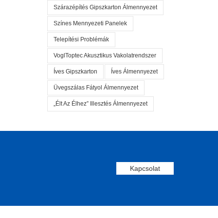
Szárazépítés Gipszkarton Álmennyezet
Színes Mennyezeti Panelek
Telepítési Problémák
VoglToptec Akusztikus Vakolatrendszer
Íves Gipszkarton
Íves Álmennyezet
Üvegszálas Fátyol Álmennyezet
„élt Az Élhez” Illesztés Álmennyezet
Kapcsolat