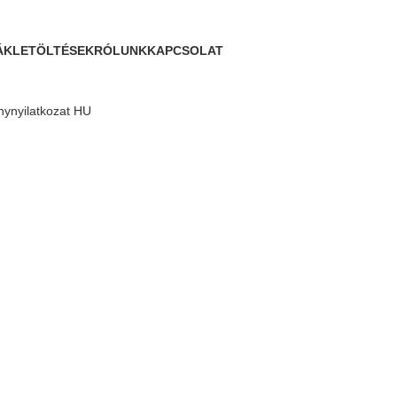
ÁK
LETÖLTÉSEK
RÓLUNK
KAPCSOLAT
énynyilatkozat HU