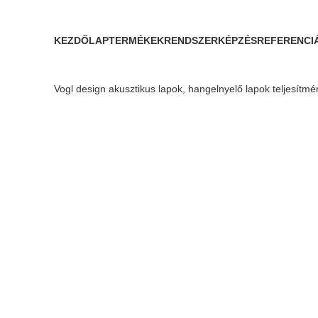
KEZDŐLAP
TERMÉKEK
RENDSZERKÉPZÉS
REFERENCI
Vogl design akusztikus lapok, hangelnyelő lapok teljesítm