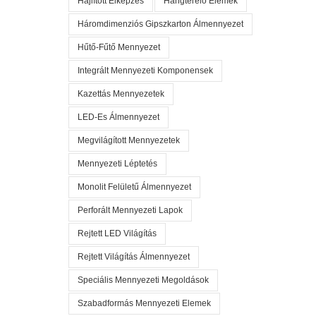
Hajlított Élképzés
Hangterelő Elemek
Háromdimenziós Gipszkarton Álmennyezet
Hűtő-Fűtő Mennyezet
Integrált Mennyezeti Komponensek
Kazettás Mennyezetek
LED-Es Álmennyezet
Megvilágított Mennyezetek
Mennyezeti Léptetés
Monolit Felületű Álmennyezet
Perforált Mennyezeti Lapok
Rejtett LED Világítás
Rejtett Világítás Álmennyezet
Speciális Mennyezeti Megoldások
Szabadformás Mennyezeti Elemek