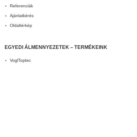
Referenciák
Ajánlatkérés
Oldaltérkép
EGYEDI ÁLMENNYEZETEK – TERMÉKEINK
VoglToptec
VoglThermotop
VoglFuge
3D Dizájn
VoglVariety
Összes termék
HÍREK