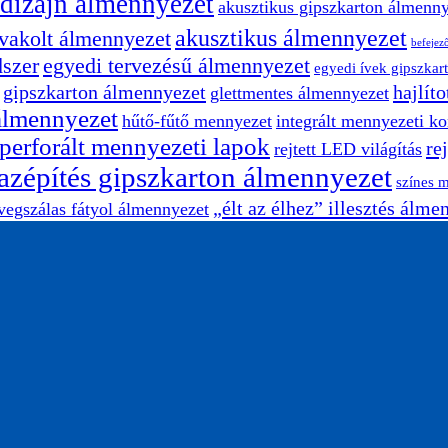
 dizájn álmennyezet
akusztikus gipszkarton álmenn
akusztikus álmennyezet
 vakolt álmennyezet
befejező
dszer
egyedi tervezésű álmennyezet
egyedi ívek gipszkar
gipszkarton álmennyezet
hajlít
glettmentes álmennyezet
álmennyezet
hűtő-fűtő mennyezet
integrált mennyezeti 
perforált mennyezeti lapok
re
rejtett LED világítás
azépítés gipszkarton álmennyezet
színes 
„élt az élhez” illesztés álme
vegszálas fátyol álmennyezet