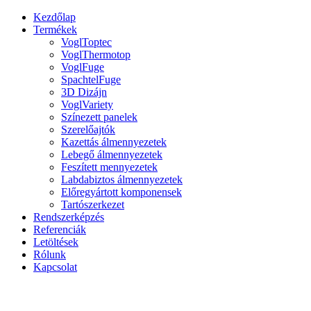
Kezdőlap
Termékek
VoglToptec
VoglThermotop
VoglFuge
SpachtelFuge
3D Dizájn
VoglVariety
Színezett panelek
Szerelőajtók
Kazettás álmennyezetek
Lebegő álmennyezetek
Feszített mennyezetek
Labdabiztos álmennyezetek
Előregyártott komponensek
Tartószerkezet
Rendszerképzés
Referenciák
Letöltések
Rólunk
Kapcsolat