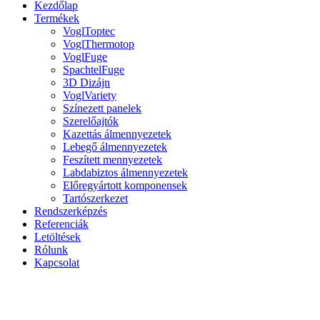
Kezdőlap
Termékek
VoglToptec
VoglThermotop
VoglFuge
SpachtelFuge
3D Dizájn
VoglVariety
Színezett panelek
Szerelőajtók
Kazettás álmennyezetek
Lebegő álmennyezetek
Feszített mennyezetek
Labdabiztos álmennyezetek
Előregyártott komponensek
Tartószerkezet
Rendszerképzés
Referenciák
Letöltések
Rólunk
Kapcsolat