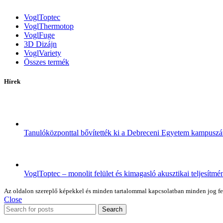
VoglToptec
VoglThermotop
VoglFuge
3D Dizájn
VoglVariety
Összes termék
Hírek
Tanulóközponttal bővítették ki a Debreceni Egyetem kampuszá
VoglToptec – monolit felület és kimagasló akusztikai teljesítmé
Az oldalon szereplő képekkel és minden tartalommal kapcsolatban minden jog fennt
Close
Search