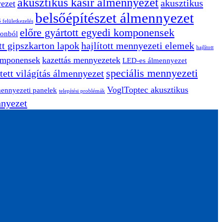
akusztikus kasír álmennyezet
akusztikus
yezet
belsőépítészet álmennyezet
 felületkezelés
előre gyártott egyedi komponensek
tonból
ott gipszkarton lapok
hajlított mennyezeti elemek
hajlított
komponensek
kazettás mennyezetek
LED-es álmennyezet
speciális mennyezeti
jtett világítás álmennyezet
VoglToptec akusztikus
mennyezeti panelek
telepítési problémák
nnyezet