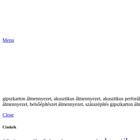
Menu
gipszkarton álmennyezet, akusztikus álmennyezet, akusztikus perforált
álmennyezet, belsőépítészet álmennyezet, szárazépítés gipszkarton ál
Close
Címkék