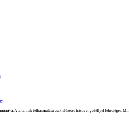
t
ny
artva. A tartalmak felhasználása csak előzetes írásos engedéllyel lehetséges. Min