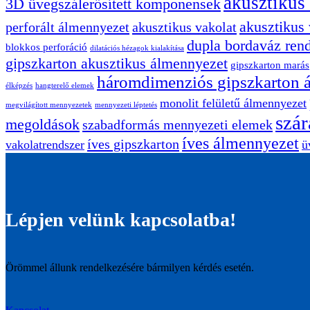
akusztikus
3D üvegszálerősített komponensek
akusztikus
perforált álmennyezet
akusztikus vakolat
dupla bordaváz ren
blokkos perforáció
dilatációs hézagok kialakítása
gipszkarton akusztikus álmennyezet
gipszkarton marás
háromdimenziós gipszkarton 
élképzés
hangterelő elemek
monolit felületű álmennyezet
megvilágított mennyezetek
mennyezeti léptetés
szár
megoldások
szabadformás mennyezeti elemek
íves álmennyezet
íves gipszkarton
vakolatrendszer
ü
Lépjen velünk kapcsolatba!
Örömmel állunk rendelkezésére bármilyen kérdés esetén.