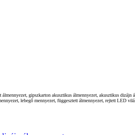
 álmennyezet, gipszkarton akusztikus álmennyezet, akusztikus dizájn ál
mennyezet, lebegő mennyezet, függesztett álmennyezet, rejtett LED vilá