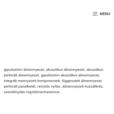
MENU
gipszkarton álmennyezet, akusztikus álmennyezet, akusztikus
perforált álmennyezet, gipszkarton akusztikus álmennyezet,
integrált mennyezeti komponensek, függesztett álmennyezet,
perforált panelbetét, revíziós nyílás, álmennyezeti hozzáférés,
szerelőnyílás rögzítőmechanizmus