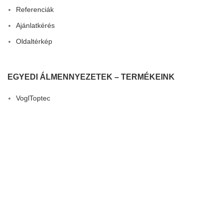
Referenciák
Ajánlatkérés
Oldaltérkép
EGYEDI ÁLMENNYEZETEK – TERMÉKEINK
VoglToptec
VoglThermotop
VoglFuge
3D Dizájn
VoglVariety
Összes termék
HÍREK