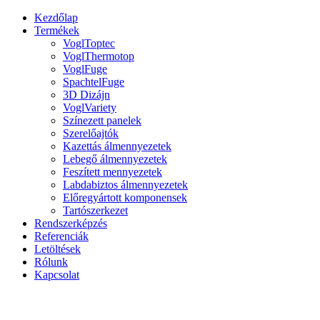
Kezdőlap
Termékek
VoglToptec
VoglThermotop
VoglFuge
SpachtelFuge
3D Dizájn
VoglVariety
Színezett panelek
Szerelőajtók
Kazettás álmennyezetek
Lebegő álmennyezetek
Feszített mennyezetek
Labdabiztos álmennyezetek
Előregyártott komponensek
Tartószerkezet
Rendszerképzés
Referenciák
Letöltések
Rólunk
Kapcsolat