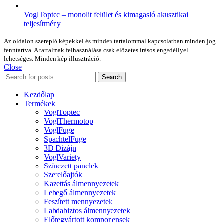
VoglToptec – monolit felület és kimagasló akusztikai
teljesítmény
Az oldalon szereplő képekkel és minden tartalommal kapcsolatban minden jog
fenntartva. A tartalmak felhasználása csak előzetes írásos engedéllyel
lehetséges. Minden kép illusztráció.
Close
Search
Kezdőlap
Termékek
VoglToptec
VoglThermotop
VoglFuge
SpachtelFuge
3D Dizájn
VoglVariety
Színezett panelek
Szerelőajtók
Kazettás álmennyezetek
Lebegő álmennyezetek
Feszített mennyezetek
Labdabiztos álmennyezetek
Előregyártott komponensek