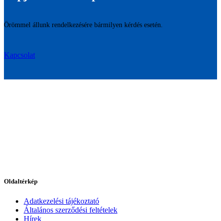
Örömmel állunk rendelkezésére bármilyen kérdés esetén.
Kapcsolat
Oldaltérkép
Adatkezelési tájékoztató
Általános szerződési feltételek
Hírek