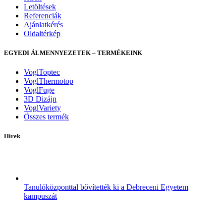
Letöltések
Referenciák
Ajánlatkérés
Oldaltérkép
EGYEDI ÁLMENNYEZETEK – TERMÉKEINK
VoglToptec
VoglThermotop
VoglFuge
3D Dizájn
VoglVariety
Összes termék
Hírek
Tanulóközponttal bővítették ki a Debreceni Egyetem
kampuszát