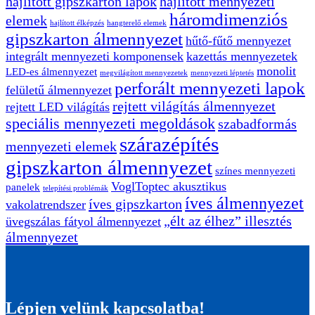
hajlított gipszkarton lapok
hajlított mennyezeti
háromdimenziós
elemek
hajlított élképzés
hangterelő elemek
gipszkarton álmennyezet
hűtő-fűtő mennyezet
integrált mennyezeti komponensek
kazettás mennyezetek
monolit
LED-es álmennyezet
megvilágított mennyezetek
mennyezeti léptetés
perforált mennyezeti lapok
felületű álmennyezet
rejtett világítás álmennyezet
rejtett LED világítás
speciális mennyezeti megoldások
szabadformás
szárazépítés
mennyezeti elemek
gipszkarton álmennyezet
színes mennyezeti
VoglToptec akusztikus
panelek
telepítési problémák
íves álmennyezet
íves gipszkarton
vakolatrendszer
„élt az élhez” illesztés
üvegszálas fátyol álmennyezet
álmennyezet
Lépjen velünk kapcsolatba!