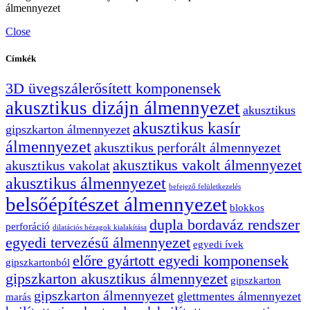
álmennyezet
Close
Címkék
3D üvegszálerősített komponensek
akusztikus dizájn álmennyezet
akusztikus
akusztikus kasír
gipszkarton álmennyezet
álmennyezet
akusztikus perforált álmennyezet
akusztikus vakolt álmennyezet
akusztikus vakolat
akusztikus álmennyezet
befejező felületkezelés
belsőépítészet álmennyezet
blokkos
dupla bordaváz rendszer
perforáció
dilatációs hézagok kialakítása
egyedi tervezésű álmennyezet
egyedi ívek
előre gyártott egyedi komponensek
gipszkartonból
gipszkarton akusztikus álmennyezet
gipszkarton
gipszkarton álmennyezet
glettmentes álmennyezet
marás