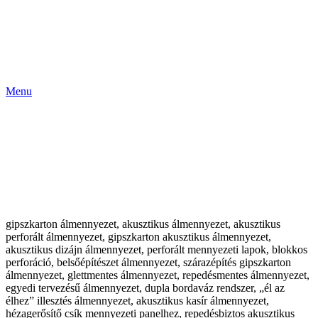
Menu
gipszkarton álmennyezet, akusztikus álmennyezet, akusztikus
perforált álmennyezet, gipszkarton akusztikus álmennyezet,
akusztikus dizájn álmennyezet, perforált mennyezeti lapok, blokkos
perforáció, belsőépítészet álmennyezet, szárazépítés gipszkarton
álmennyezet, glettmentes álmennyezet, repedésmentes álmennyezet,
egyedi tervezésű álmennyezet, dupla bordaváz rendszer, „él az
élhez” illesztés álmennyezet, akusztikus kasír álmennyezet,
hézagerősítő csík mennyezeti panelhez, repedésbiztos akusztikus