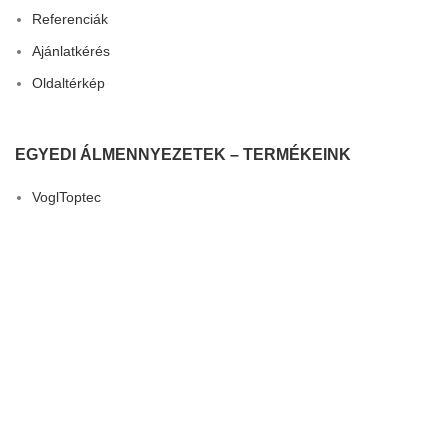
Referenciák
Ajánlatkérés
Oldaltérkép
EGYEDI ÁLMENNYEZETEK – TERMÉKEINK
VoglToptec
VoglThermotop
VoglFuge
3D Dizájn
VoglVariety
Összes termék
HÍREK