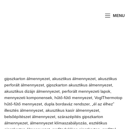
MENU
gipszkarton álmennyezet, akusztikus álmennyezet, akusztikus
perforált álmennyezet, gipszkarton akusztikus álmennyezet,
akusztikus dizájn álmennyezet, perforált mennyezeti lapok,
mennyezeti komponensek, hűtő-fűtő mennyezet, VoglThermotop
hűtő-fűtő mennyezet, dupla bordaváz rendszer, „él az élhez”
illesztés álmennyezet, akusztikus kasír álmennyezet,
belsőépítészet álmennyezet, szárazépítés gipszkarton
álmennyezet, álmennyezet klímaszabályozás, esztétikus