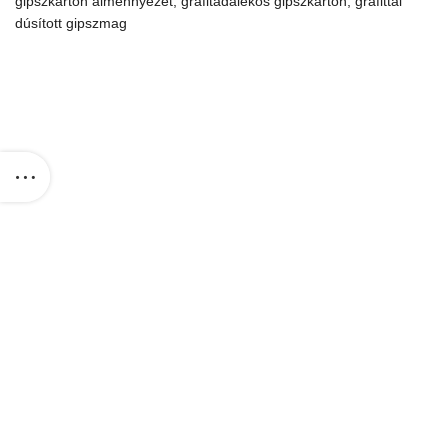
gipszkarton álmennyezet, grafitadalékos gipszkarton, grafittal
dúsított gipszmag